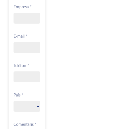
Empresa *
E-mail *
Telèfon *
Païs *
Comentaris *