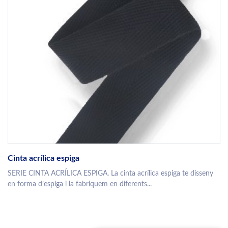
Cinta acrílica espiga
SERIE CINTA ACRÍLICA ESPIGA. La cinta acrílica espiga te disseny
en forma d’espiga i la fabriquem en diferents...