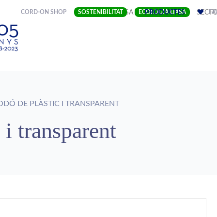
(CURRENT)
CORD-ON SHOP
SOSTENIBILITAT
EMPRESA
ECOLOGIA LIASA
PRODUCTES
SECT
FA
DÓ DE PLÀSTIC I TRANSPARENT
 i transparent