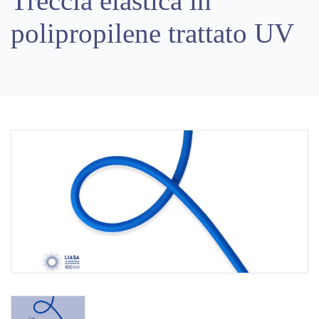
Treccia elastica in
polipropilene trattato UV
Previous
Next