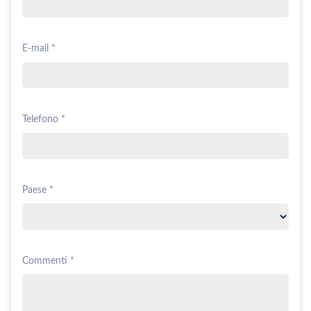
E-mail *
Telefono *
Paese *
Commenti *