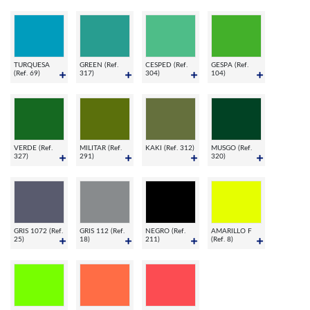
TURQUESA
GREEN (Ref.
CESPED (Ref.
GESPA (Ref.
(Ref. 69)
317)
304)
104)
VERDE (Ref.
MILITAR (Ref.
KAKI (Ref. 312)
MUSGO (Ref.
327)
291)
320)
GRIS 1072 (Ref.
GRIS 112 (Ref.
NEGRO (Ref.
AMARILLO F
25)
18)
211)
(Ref. 8)