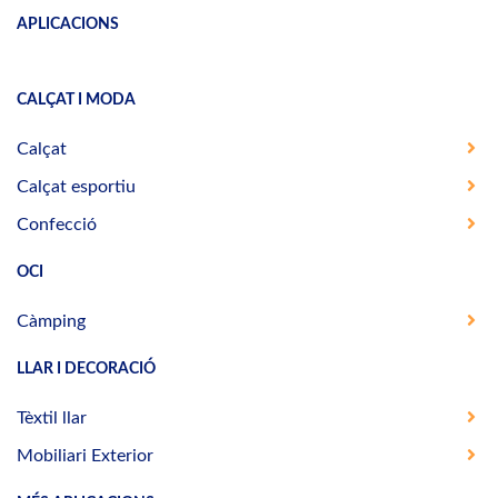
APLICACIONS
CALÇAT I MODA
Calçat
Calçat esportiu
Confecció
OCI
Càmping
LLAR I DECORACIÓ
Tèxtil llar
Mobiliari Exterior