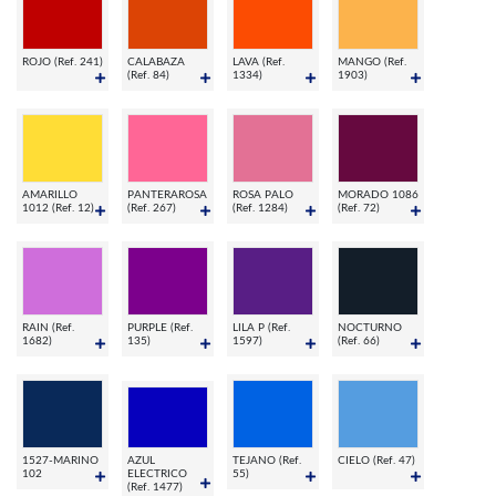
ROJO (Ref. 241)
CALABAZA
LAVA (Ref.
MANGO (Ref.
(Ref. 84)
1334)
1903)
AMARILLO
PANTERAROSA
ROSA PALO
MORADO 1086
1012 (Ref. 12)
(Ref. 267)
(Ref. 1284)
(Ref. 72)
RAIN (Ref.
PURPLE (Ref.
LILA P (Ref.
NOCTURNO
1682)
135)
1597)
(Ref. 66)
1527-MARINO
AZUL
TEJANO (Ref.
CIELO (Ref. 47)
102
ELECTRICO
55)
(Ref. 1477)