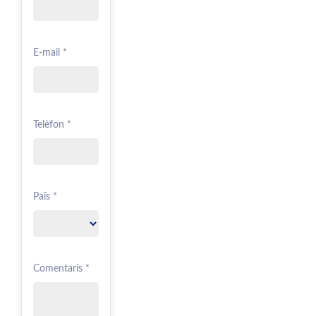
E-mail *
Telèfon *
Païs *
Comentaris *