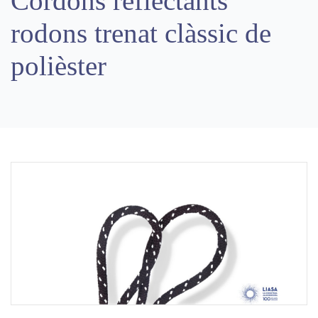
Cordons reflectants
rodons trenat clàssic de
polièster
Previous
Next