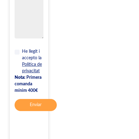
He llegit i
accepto la
Política de
privacitat
Nota:
Primera
comanda
mínim 400€
Enviar