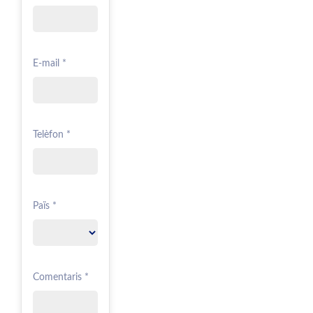
E-mail *
Telèfon *
Païs *
Comentaris *