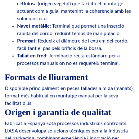
cel·lulosa (origen vegetal) que facilita el muntatge
actuant com a guia, mantenint la coherència amb les
solucions eco.
Navet metàl·lic:
Terminal que permet una inserció
ràpida del cordó, reduint temps de manipulació.
Premsat:
Redueix el diàmetre de l'extrem del cordó,
facilitant el pas pels orificis de la bossa.
Tallat en fred:
Terminació recta estàndard per a
processos manuals on no es requereix terminal.
Formats de lliurament
Disponible principalment en peces tallades a mida (manats),
format més habitual en muntatge manual per la seva
facilitat d'ús.
Origen i garantia de qualitat
Fabricat a Espanya sota processos industrials controlats.
LIASA desenvolupa solucions tècniques per a la indústria
del packaging, combinant experiència i innovació per