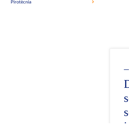
Pirotècnia
s
s
i