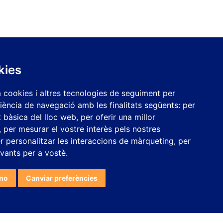
kies
NECESSITES MÉS INFORMACIÓ?
a cookies i altres tecnologies de seguiment per
riència de navegació amb les finalitats següents:
per
at bàsica del lloc web
,
per oferir una millor
,
per mesurar el vostre interès pels nostres
er personalitzar les interaccions de màrqueting
,
per
evants per a vostè
.
per
ino
Canviar preferències