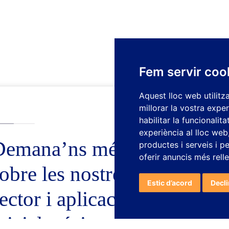
Fem servir coo
Aquest lloc web utilitz
millorar la vostra expe
habilitar la funcionalit
experiència al lloc web
Demana’ns més informació
productes i serveis i p
oferir anuncis més rell
obre les nostres solucions 
Estic d’acord
Decl
ector i aplicació (comanda
nicial mínima 400€)