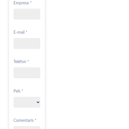
Empresa *
E-mail *
Telèfon *
Païs *
Comentaris *