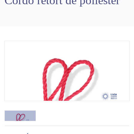
Cordó retort de polièster
Previous
Next