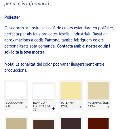
per a més informació
Polièster
Descobreix la nostra selecció de colors estàndard en polièster,
perfecta per als teus projectes tèxtils i industrials. Basat en
aproximacions a codis Pantone, també fabriquem colors
personalitzats sota comanda.
Contacta amb el nostre equip i
sol·licita la teva mostra.
Nota:
La tonalitat del color pot variar lleugerament entre
produccions.
BLANCO (Ref.
BLANCO
YUTE (Ref.
MAZAPAN (Ref.
71)
OPTICO (Ref.
1204)
1196)
73)