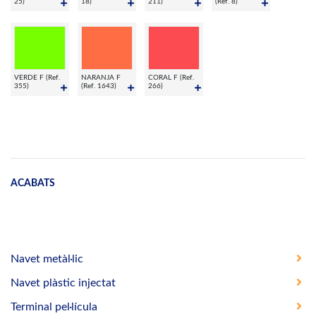
25)
18)
211)
(Ref. 8)
VERDE F (Ref.
NARANJA F
CORAL F (Ref.
355)
(Ref. 1643)
266)
ACABATS
Navet metàl·lic
Navet plàstic injectat
Terminal pel·lícula