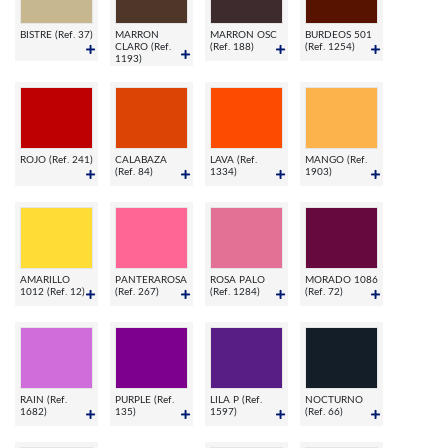
BISTRE (Ref. 37)
MARRON
MARRON OSC
BURDEOS 501
CLARO (Ref.
(Ref. 188)
(Ref. 1254)
1193)
ROJO (Ref. 241)
CALABAZA
LAVA (Ref.
MANGO (Ref.
(Ref. 84)
1334)
1903)
AMARILLO
PANTERAROSA
ROSA PALO
MORADO 1086
1012 (Ref. 12)
(Ref. 267)
(Ref. 1284)
(Ref. 72)
RAIN (Ref.
PURPLE (Ref.
LILA P (Ref.
NOCTURNO
1682)
135)
1597)
(Ref. 66)