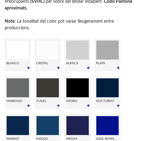
Preocupants
(SVHC)
per sobre del llindar establert.
Codis Pantone
aproximats.
Nota
: La tonalitat del color pot variar lleugerament entre
produccions.
BLANCO
CRISTAL
ALPACA
PLATA
MARENGO
TUNEL
NEGRO
NOCTURNO
MARINO
INDIGO
MEDAS
AZUL ROYAL