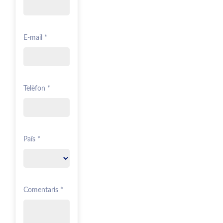
E-mail *
Telèfon *
Païs *
Comentaris *