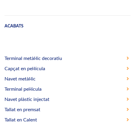
ACABATS
Terminal metàl·lic decoratiu
Capçat en pel·lícula
Navet metàl·lic
Terminal pel·lícula
Navet plàstic injectat
Tallat en premsat
Tallat en Calent