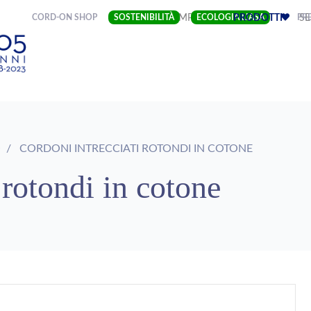
(CURRENT)
CORD-ON SHOP
SOSTENIBILITÀ
IMPRESA
ECOLOGIA LIASA
PRODOTTI
PRE
SE
O
CORDONI INTRECCIATI ROTONDI IN COTONE
 rotondi in cotone