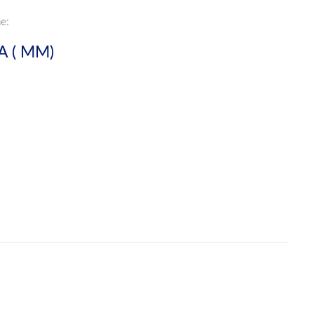
e:
 ( MM)