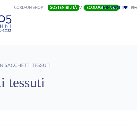
(CURRENT)
CORD-ON SHOP
SOSTENIBILITÀ
IMPRESA
ECOLOGIA LIASA
PRODOTTI
PRE
SE
 SACCHETTI TESSUTI
i tessuti