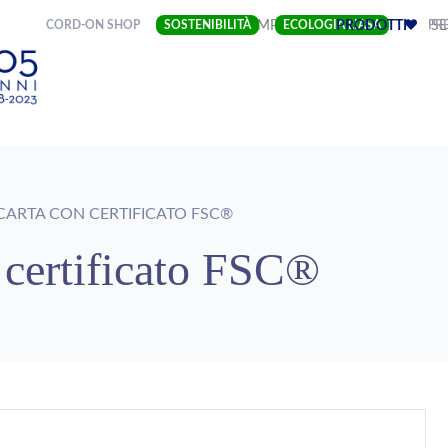
(CURRENT)
CORD-ON SHOP
SOSTENIBILITÀ
IMPRESA
ECOLOGIA LIASA
PRODOTTI
PRE
SE
CARTA CON CERTIFICATO FSC®
n certificato FSC®