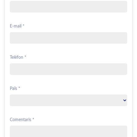
E-mail *
Telèfon *
Païs *
Comentaris *