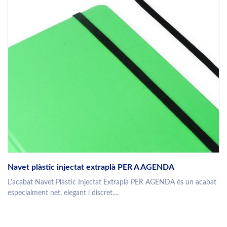
Navet plàstic injectat extraplà PER A AGENDA
L'acabat Navet Plàstic Injectat Extraplà PER AGENDA és un acabat
especialment net, elegant i discret....