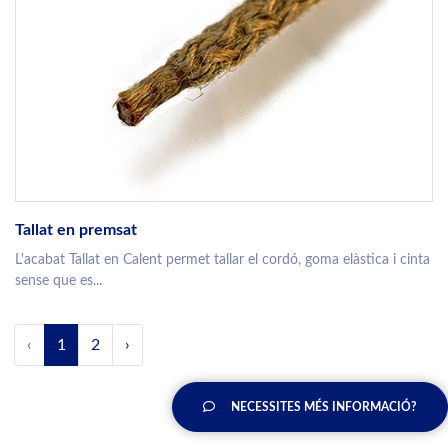
Tallat en premsat
L'acabat Tallat en Calent permet tallar el cordó, goma elàstica i cinta
sense que es...
‹
1
2
›
NECESSITES MÉS INFORMACIÓ?