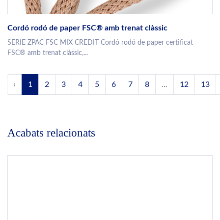
Cordó rodó de paper FSC® amb trenat clàssic
SERIE ZPAC FSC MIX CREDIT Cordó rodó de paper certificat
FSC® amb trenat clàssic,...
‹
1
2
3
4
5
6
7
8
...
12
13
Acabats relacionats