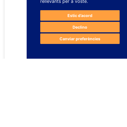
rellevants per a vostè
.
Estic d’acord
Declino
Canviar preferències