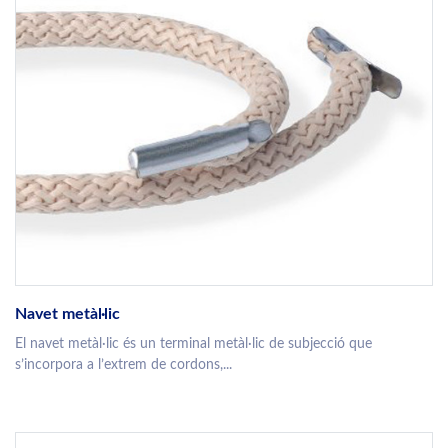
Navet metàl·lic
El navet metàl·lic és un terminal metàl·lic de subjecció que
s’incorpora a l’extrem de cordons,...