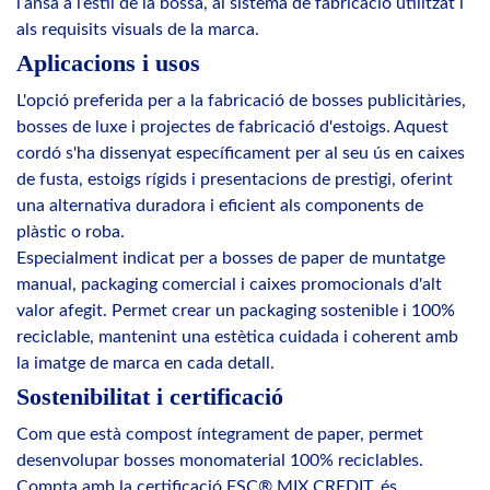
l’ansa a l’estil de la bossa, al sistema de fabricació utilitzat i
als requisits visuals de la marca.
Aplicacions i usos
L'opció preferida per a la fabricació de bosses publicitàries,
bosses de luxe i projectes de fabricació d'estoigs. Aquest
cordó s'ha dissenyat específicament per al seu ús en caixes
de fusta, estoigs rígids i presentacions de prestigi, oferint
una alternativa duradora i eficient als components de
plàstic o roba.
Especialment indicat per a bosses de paper de muntatge
manual, packaging comercial i caixes promocionals d'alt
valor afegit. Permet crear un packaging sostenible i 100%
reciclable, mantenint una estètica cuidada i coherent amb
la imatge de marca en cada detall.
Sostenibilitat i certificació
Com que està compost íntegrament de paper, permet
desenvolupar bosses monomaterial 100% reciclables.
Compta amb la certificació FSC® MIX CREDIT, és