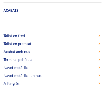
ACABATS
Tallat en fred
Tallat en premsat
Acabat amb nus
Terminal pel·lícula
Navet metàl·lic
Navet metàl·lic i un nus
A l'engròs