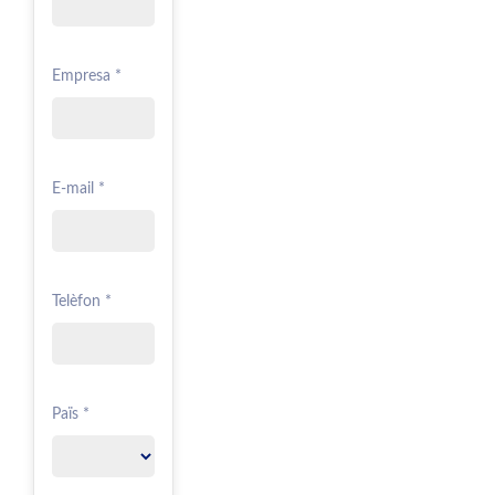
Empresa *
E-mail *
Telèfon *
Païs *