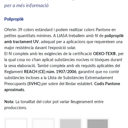
per a més informació
Polipropilè
Oferim 39 colors estàndard i podem realitzar colors Pantone en
petites quantitats mínimes. A LIASA treballem amb fil de
polipropilè
amb tractament UV
, adequat per a aplicacions que requereixen una
major resistència davant l’exposició solar.
El fil compleix amb les exigències de la certificació
OEKO-TEX®
, per
la qual cosa no s’han aplicat substàncies nocives ni tòxiques durant
la seva elaboració. També compleix amb els requisits aplicables del
Reglament
REACH (CE) núm. 1907/2006
, garantint que no conté
substàncies incloses a la Llista de Substàncies Extremadament
Preocupants
(SVHC)
per sobre del llindar establert.
Codis Pantone
aproximats.
Nota
: La tonalitat del color pot variar lleugerament entre
produccions.