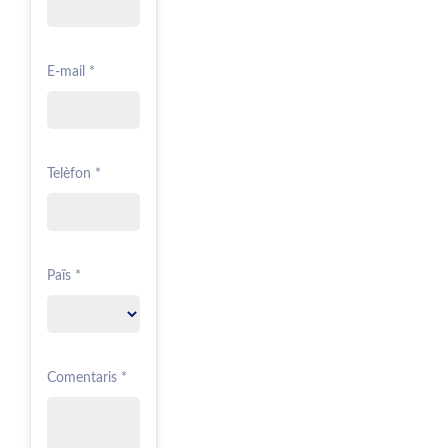
E-mail *
Telèfon *
Païs *
Comentaris *