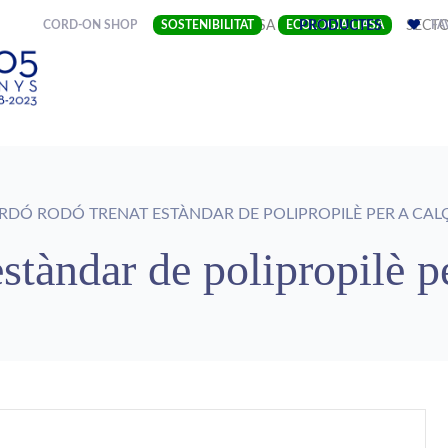
(CURRENT)
CORD-ON SHOP
SOSTENIBILITAT
EMPRESA
ECOLOGIA LIASA
PRODUCTES
SECT
FA
DÓ RODÓ TRENAT ESTÀNDAR DE POLIPROPILÈ PER A CAL
stàndar de polipropilè pe