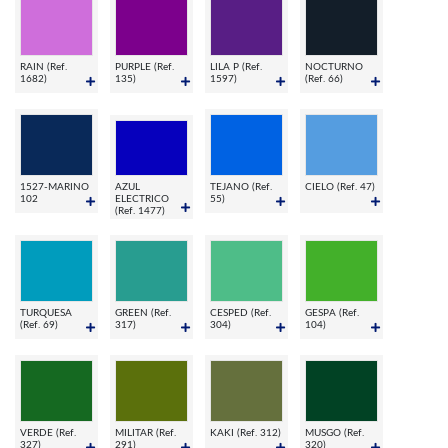
RAIN (Ref.
PURPLE (Ref.
LILA P (Ref.
NOCTURNO
1682)
135)
1597)
(Ref. 66)
1527-MARINO
AZUL
TEJANO (Ref.
CIELO (Ref. 47)
102
ELECTRICO
55)
(Ref. 1477)
TURQUESA
GREEN (Ref.
CESPED (Ref.
GESPA (Ref.
(Ref. 69)
317)
304)
104)
VERDE (Ref.
MILITAR (Ref.
KAKI (Ref. 312)
MUSGO (Ref.
327)
291)
320)