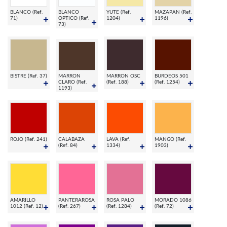
BLANCO (Ref.
BLANCO
YUTE (Ref.
MAZAPAN (Ref.
71)
OPTICO (Ref.
1204)
1196)
73)
BISTRE (Ref. 37)
MARRON
MARRON OSC
BURDEOS 501
CLARO (Ref.
(Ref. 188)
(Ref. 1254)
1193)
ROJO (Ref. 241)
CALABAZA
LAVA (Ref.
MANGO (Ref.
(Ref. 84)
1334)
1903)
AMARILLO
PANTERAROSA
ROSA PALO
MORADO 1086
1012 (Ref. 12)
(Ref. 267)
(Ref. 1284)
(Ref. 72)