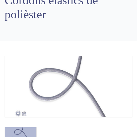
Cordons elàstics de
polièster
Previous
Next