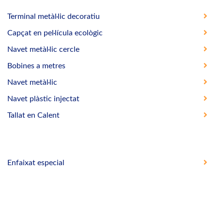
Terminal metàl·lic decoratiu
Capçat en pel·lícula ecològic
Navet metàl·lic cercle
Bobines a metres
Navet metàl·lic
Navet plàstic injectat
Tallat en Calent
Enfaixat especial