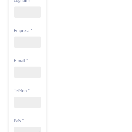
cognoms *
Empresa *
E-mail *
Telèfon *
Païs *