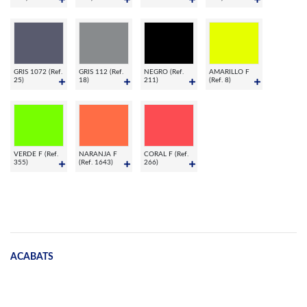
GRIS 1072 (Ref.
GRIS 112 (Ref.
NEGRO (Ref.
AMARILLO F
25)
18)
211)
(Ref. 8)
VERDE F (Ref.
NARANJA F
CORAL F (Ref.
355)
(Ref. 1643)
266)
ACABATS