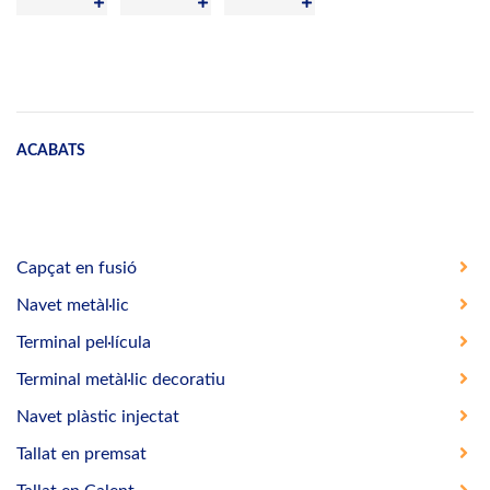
ACABATS
Capçat en fusió
Navet metàl·lic
Terminal pel·lícula
Terminal metàl·lic decoratiu
Navet plàstic injectat
Tallat en premsat