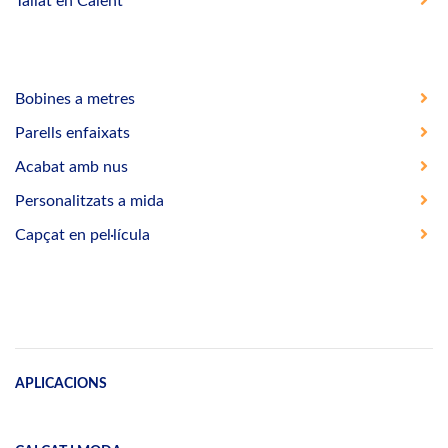
Tallat en Calent
Bobines a metres
Parells enfaixats
Acabat amb nus
Personalitzats a mida
Capçat en pel·lícula
APLICACIONS