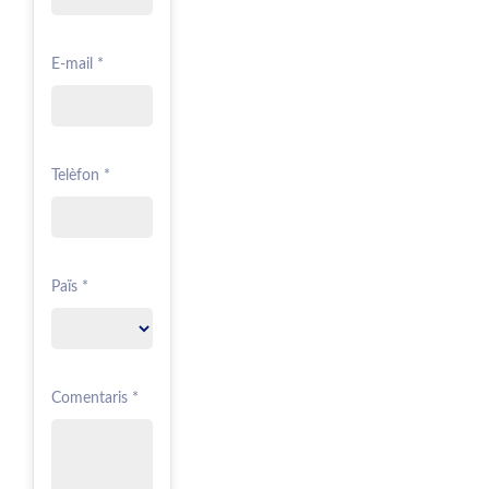
E-mail *
Telèfon *
Païs *
Comentaris *