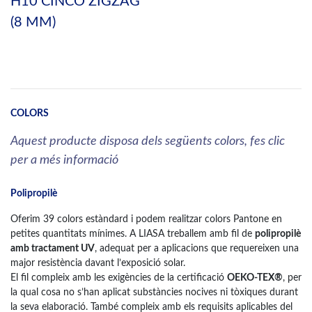
H10 CINCO ZIGZAG
(8 MM)
COLORS
Aquest producte disposa dels següents colors, fes clic
per a més informació
Polipropilè
Oferim 39 colors estàndard i podem realitzar colors Pantone en
petites quantitats mínimes. A LIASA treballem amb fil de
polipropilè
amb tractament UV
, adequat per a aplicacions que requereixen una
major resistència davant l’exposició solar.
El fil compleix amb les exigències de la certificació
OEKO-TEX®
, per
la qual cosa no s’han aplicat substàncies nocives ni tòxiques durant
la seva elaboració. També compleix amb els requisits aplicables del