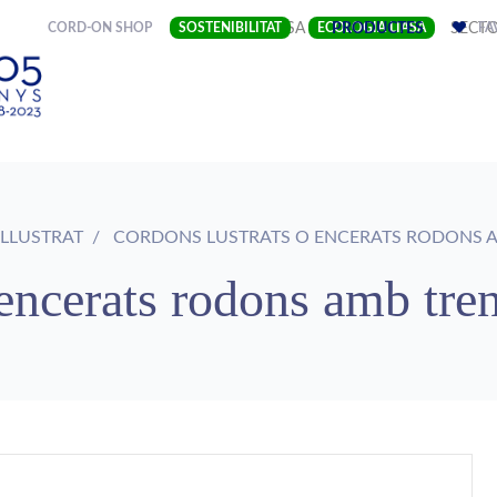
(CURRENT)
CORD-ON SHOP
SOSTENIBILITAT
EMPRESA
ECOLOGIA LIASA
PRODUCTES
SECT
FA
LLUSTRAT
CORDONS LUSTRATS O ENCERATS RODONS A
encerats rodons amb tren