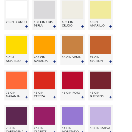
2 CIN BLANCO
108 CIN GRIS
602 CIN
4 CIN
PERLA
CRUDO
AMARILLO
5 CIN
405 CIN
36 CIN YEMA
74 CIN
AMARILLO
NARANJA
MARRON
71 CIN
45 CIN
46 CIN ROJO
48 CIN
NARANJA
CEREZA
BURDEOS
78 CIN
26 CIN
51 CIN
50 CIN MALVA
CARTAGENA
CLARETE
MORATADO