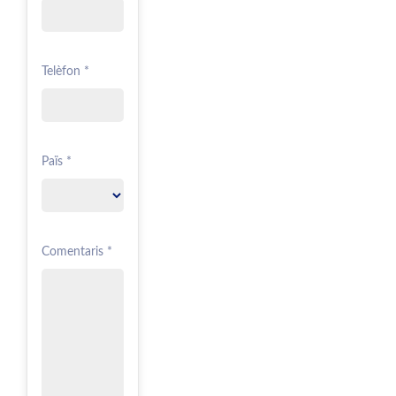
Telèfon *
Païs *
Comentaris *