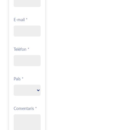
E-mail *
Telèfon *
Païs *
Comentaris *