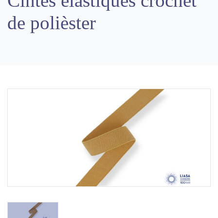
Cintes elàstiques crochet
de polièster
Previous
Next