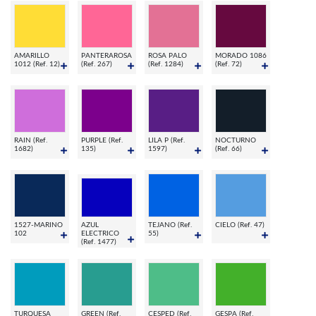
AMARILLO
PANTERAROSA
ROSA PALO
MORADO 1086
1012 (Ref. 12)
(Ref. 267)
(Ref. 1284)
(Ref. 72)
RAIN (Ref.
PURPLE (Ref.
LILA P (Ref.
NOCTURNO
1682)
135)
1597)
(Ref. 66)
1527-MARINO
AZUL
TEJANO (Ref.
CIELO (Ref. 47)
102
ELECTRICO
55)
(Ref. 1477)
TURQUESA
GREEN (Ref.
CESPED (Ref.
GESPA (Ref.