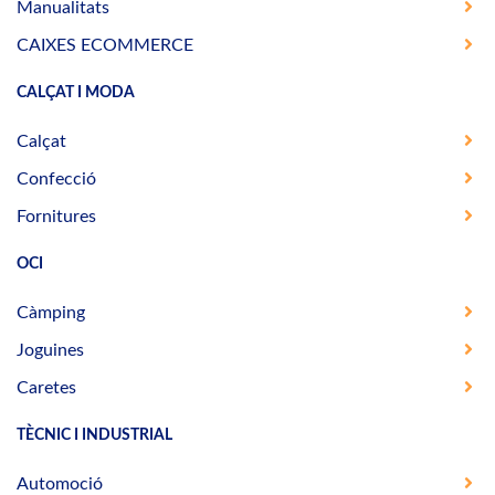
Manualitats
CAIXES ECOMMERCE
CALÇAT I MODA
Calçat
Confecció
Fornitures
OCI
Càmping
Joguines
Caretes
TÈCNIC I INDUSTRIAL
Automoció