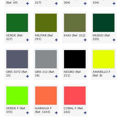
(Ref. 69)
317)
304)
104)
VERDE (Ref.
MILITAR (Ref.
KAKI (Ref. 312)
MUSGO (Ref.
327)
291)
320)
GRIS 1072 (Ref.
GRIS 112 (Ref.
NEGRO (Ref.
AMARILLO F
25)
18)
211)
(Ref. 8)
VERDE F (Ref.
NARANJA F
CORAL F (Ref.
355)
(Ref. 1643)
266)