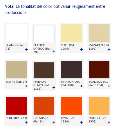
Nota:
La tonalitat del color pot variar lleugerament entre
produccions.
BLANCO (Ref.
BLANCO
YUTE (Ref.
MAZAPAN (Ref.
71)
OPTICO (Ref.
1204)
1196)
73)
BISTRE (Ref. 37)
MARRON
MARRON OSC
BURDEOS 501
CLARO (Ref.
(Ref. 188)
(Ref. 1254)
1193)
ROJO (Ref. 241)
CALABAZA
LAVA (Ref.
MANGO (Ref.
(Ref. 84)
1334)
1903)