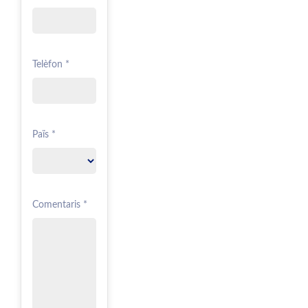
Telèfon *
Païs *
Comentaris *