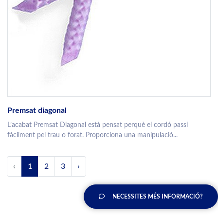
Premsat diagonal
L’acabat Premsat Diagonal està pensat perquè el cordó passi
fàcilment pel trau o forat. Proporciona una manipulació...
‹
1
2
3
›
NECESSITES MÉS INFORMACIÓ?