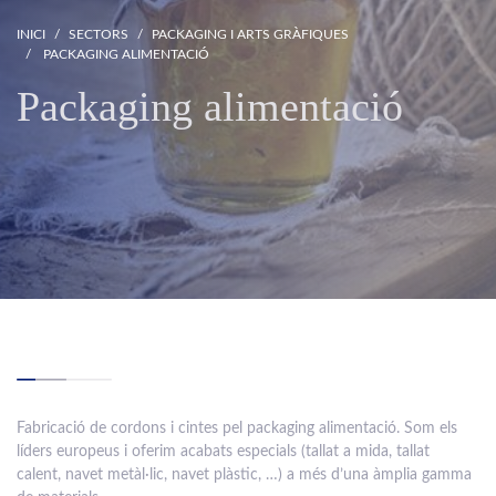
INICI
SECTORS
PACKAGING I ARTS GRÀFIQUES
PACKAGING ALIMENTACIÓ
Packaging alimentació
Fabricació de cordons i cintes pel packaging alimentació. Som els
líders europeus i oferim acabats especials (tallat a mida, tallat
calent, navet metàl·lic, navet plàstic, …) a més d’una àmplia gamma