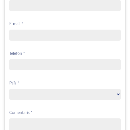
E-mail *
Telèfon *
Païs *
Comentaris *