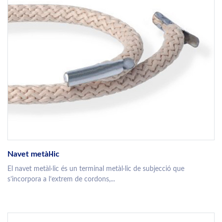
Navet metàl·lic
El navet metàl·lic és un terminal metàl·lic de subjecció que
s’incorpora a l’extrem de cordons,...