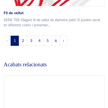
Fil de vellut
SERIE TER. Elegant fil de vellut de diàmetre petit. El podem servir
en diferents colors i presentar...
‹
1
2
3
4
5
6
›
Acabats relacionats