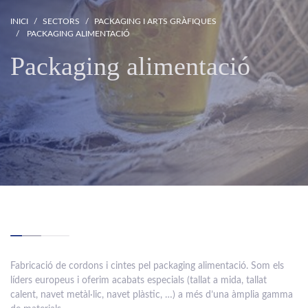
INICI
SECTORS
PACKAGING I ARTS GRÀFIQUES
PACKAGING ALIMENTACIÓ
Packaging alimentació
Fabricació de cordons i cintes pel packaging alimentació. Som els
líders europeus i oferim acabats especials (tallat a mida, tallat
calent, navet metàl·lic, navet plàstic, …) a més d’una àmplia gamma