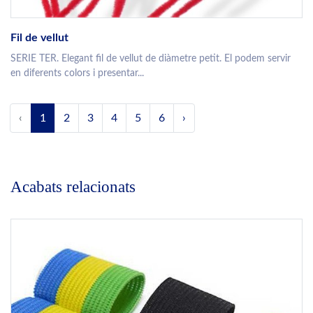
Fil de vellut
SERIE TER. Elegant fil de vellut de diàmetre petit. El podem servir
en diferents colors i presentar...
‹
1
2
3
4
5
6
›
Acabats relacionats