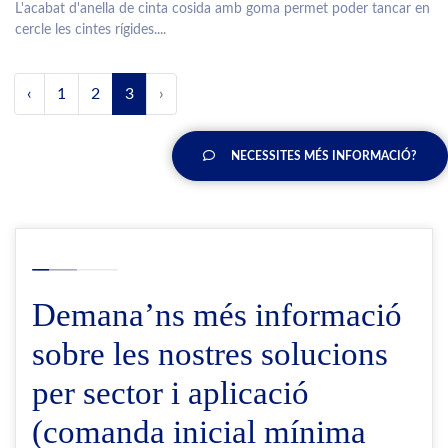
L'acabat d'anella de cinta cosida amb goma permet poder tancar en
cercle les cintes rígides....
‹
1
2
3
›
NECESSITES MÉS INFORMACIÓ?
Demana’ns més informació
sobre les nostres solucions
per sector i aplicació
(comanda inicial mínima