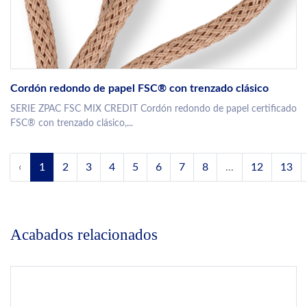
Cordón redondo de papel FSC® con trenzado clásico
SERIE ZPAC FSC MIX CREDIT Cordón redondo de papel certificado
FSC® con trenzado clásico,...
‹
1
2
3
4
5
6
7
8
...
12
13
Acabados relacionados