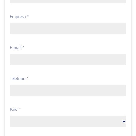
Empresa *
E-mail *
Teléfono *
País *