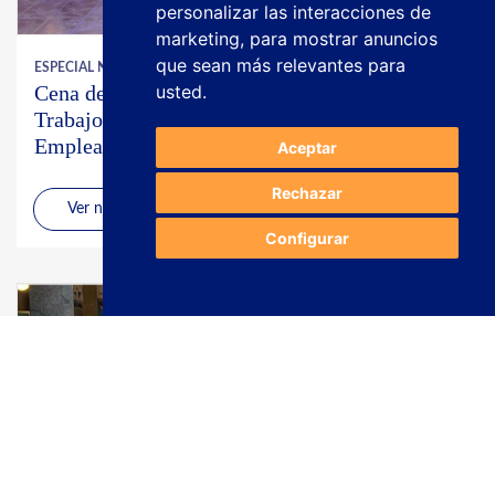
personalizar las interacciones de
marketing
,
para mostrar anuncios
que sean más relevantes para
ESPECIAL NAVIDAD
/
· 19/12/2024
usted
.
Cena de Navidad LIASA: Celebrando el
Trabajo en Equipo y la Dedicación de Nuestros
Empleados
Aceptar
Rechazar
Ver noticia
Configurar
¿NECESITAS MÁS INFORMACIÓN?