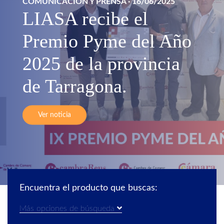
COMUNICACIÓN Y PRENSA
· 16/06/2025
LIASA recibe el
Premio Pyme del Año
2025 de la provincia
de Tarragona.
Ver noticia
Encuentra el producto que buscas:
Más opciones de búsqueda