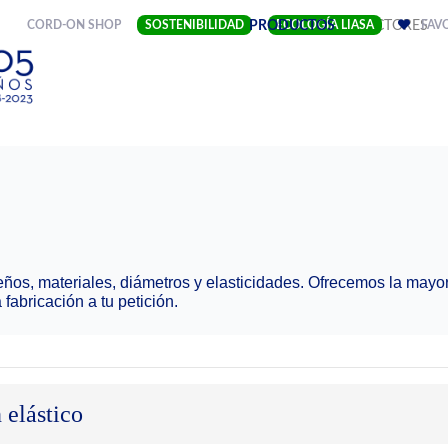
(CURRENT)
CORD-ON SHOP
SOSTENIBILIDAD
EMPRESA
PRODUCTOS
ECOLOGÍA LIASA
SECTORES
FAV
eños, materiales, diámetros y elasticidades. Ofrecemos la mayo
abricación a tu petición.
 elástico