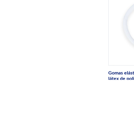
Gomas elásti
látex de pol
SERIE GTUBR
suave (sin láte
para máquinas 