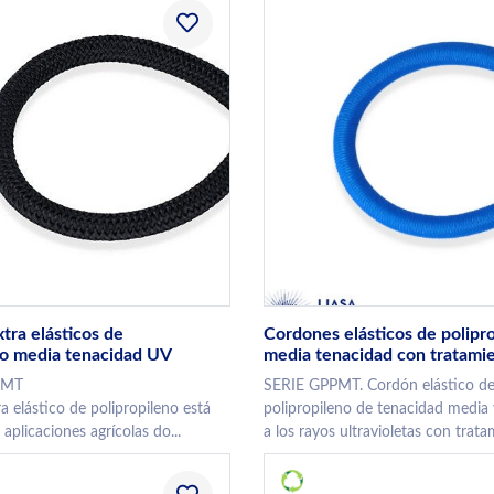
tra elásticos de
Cordones elásticos de polipr
no media tenacidad UV
media tenacidad con tratami
PMT
SERIE GPPMT. Cordón elástico de
a elástico de polipropileno está
polipropileno de tenacidad media 
aplicaciones agrícolas do...
a los rayos ultravioletas con trata