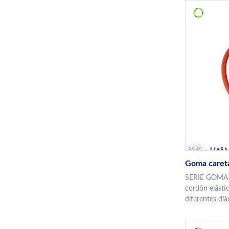
Goma careta
SERIE GOMA 
cordón elásti
diferentes diá