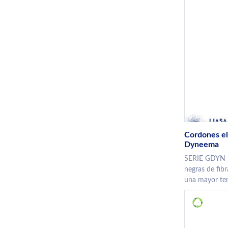
Cordones el
Dyneema
SERIE GDYN B
negras de fib
una mayor tens