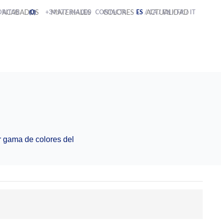
ORITOS
ACABADOS
(0)
+34 977 844 000
MATERIALES
CONTACTA
COLORES
ES
/
ACTUALIDAD
CA
/
EN
/
FR
/
IT
r gama de colores del