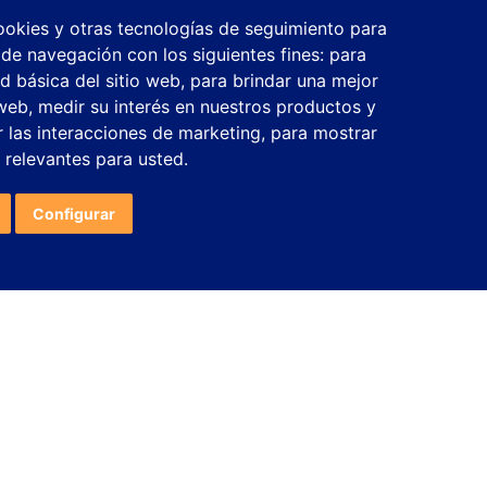
cookies y otras tecnologías de seguimiento para
 de navegación con los siguientes fines:
para
ad básica del sitio web
,
para brindar una mejor
 web
,
medir su interés en nuestros productos y
r las interacciones de marketing
,
para mostrar
 relevantes para usted
.
Configurar
¿NECESITAS MÁS INFORMACIÓN?
 látex
Gomas elásticas redondas sin látex de
llas
poliéster para mascarillas
a redonda
SERIE GAGR FREE LATEX. Goma redonda
). Goma
suave (sin látex).Goma especial para máquinas
s que fa...
automáticas que fabrican mascarillas hi...