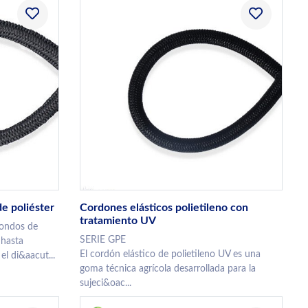
e poliéster
Cordones elásticos polietileno con
tratamiento UV
dondos de
SERIE GPE
 hasta
El cordón elástico de polietileno UV es una
el di&aacut...
goma técnica agrícola desarrollada para la
sujeci&oac...