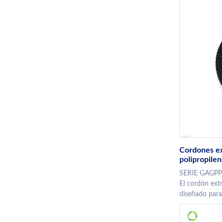
Cordones ex
polipropile
SERIE GAGP
El cordón extr
diseñado para 