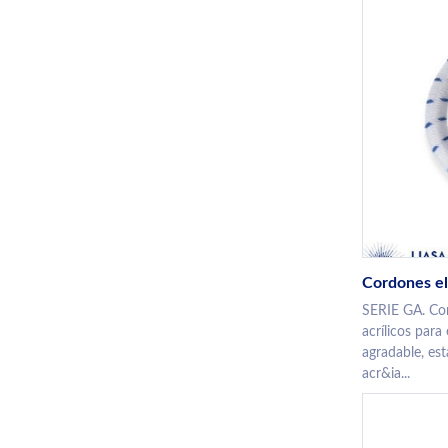
Cordones el
SERIE GA. Co
acrílicos para
agradable, es
acr&ia...