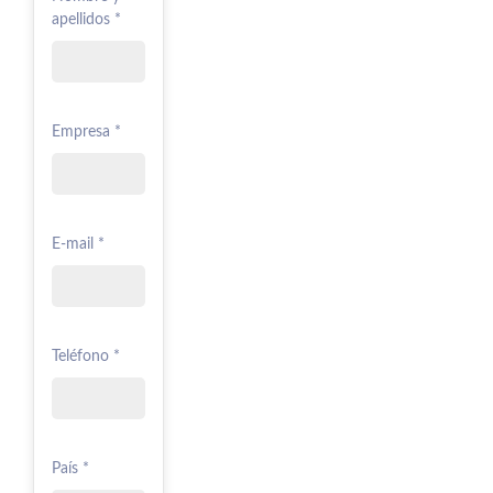
apellidos *
Empresa *
E-mail *
Teléfono *
País *