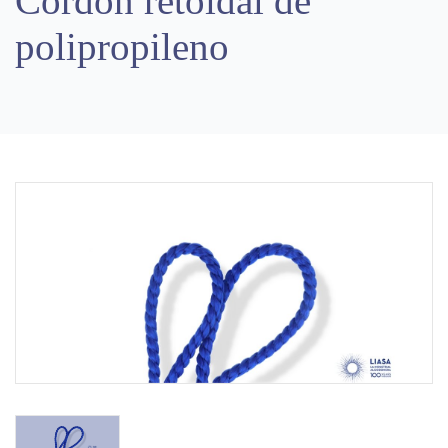
Cordón retoidal de
polipropileno
Previous
Next