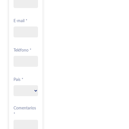
E-mail *
Teléfono *
País *
Comentarios
*