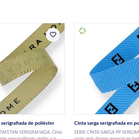
 serigrafiada de polièster
Cinta sarga serigrafiada en po
 TAFETAN SERIGRAFIADA. Cinta
SERIE CINTA SARGA PP SERIGRA
ster personalitzada similar a la
sarga amb disseny especial en fo