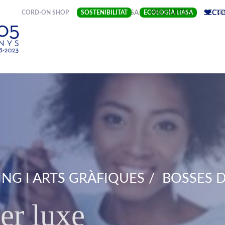
(CURRENT)
CORD-ON SHOP
SOSTENIBILITAT
EMPRESA
ECOLOGIA LIASA
PRODUCTES
SECT
FA
NG I ARTS GRÀFIQUES
BOSSES D
er luxe