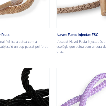
·lícula
Navet Fusta Injectat FSC
nal Pel·lícula actua com a
L'acabat Navet Fusta Injectat és 
subjecció un cop passat pel forat,
ecològic que actua com ancora de
una...