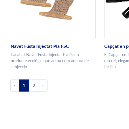
Navet Fusta Injectat Plà FSC
Capçat en pe
L'acabat Navet Fusta Injectat Plà és un
El Capçat en P
producte ecològic que actua com ancora de
discret, elega
subjecció...
facilita...
‹
1
2
›