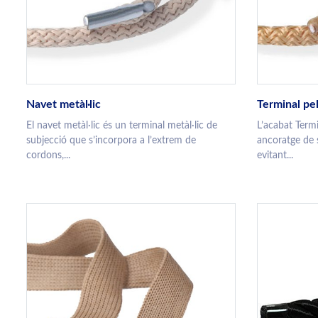
Navet metàl·lic
Terminal pel
El navet metàl·lic és un terminal metàl·lic de
L’acabat Termi
subjecció que s’incorpora a l’extrem de
ancoratge de 
cordons,...
evitant...