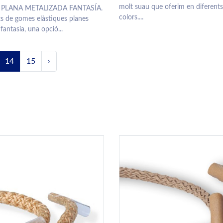
molt suau que oferim en diferents
 PLANA METALIZADA FANTASÍA.
colors....
s de gomes elàstiques planes
fantasia, una opció...
14
15
›