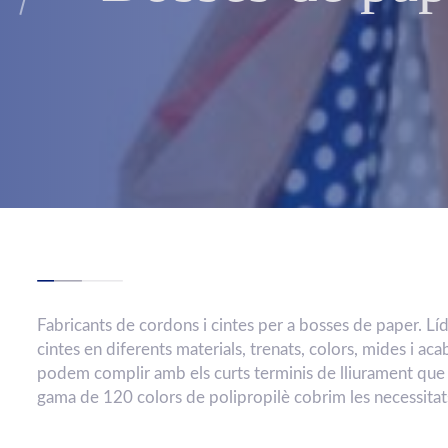
Fabricants de cordons i cintes per a bosses de paper. Lí
cintes en diferents materials, trenats, colors, mides i ac
podem complir amb els curts terminis de lliurament que ex
gama de 120 colors de polipropilè cobrim les necessitats