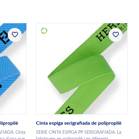
lipropilè
Cinta espiga serigrafiada de polipropilè
FIADA. Cinta
SERIE CINTA ESPIGA PP SERIGRAFIADA. La
rma d'ona que
fabriquem en polipropilè i en diferents