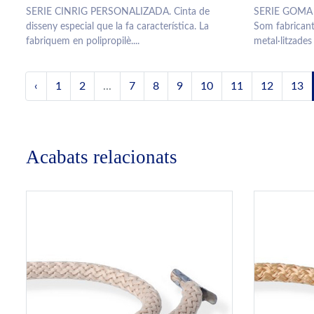
SERIE CINRIG PERSONALIZADA. Cinta de
SERIE GOMA
disseny especial que la fa característica. La
Som fabricant
fabriquem en polipropilè....
metal·litzades 
‹
1
2
...
7
8
9
10
11
12
13
Acabats relacionats