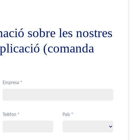
ció sobre les nostres
 aplicació (comanda
Empresa *
Telèfon *
Païs *