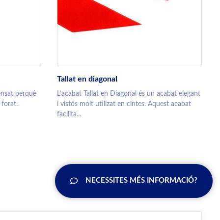
Tallat en diagonal
ensat perquè
L’acabat Tallat en Diagonal és un acabat elegant
 forat.
i vistós molt utilizat en cintes. Aquest acabat
facilita...
NECESSITES MÉS INFORMACIÓ?