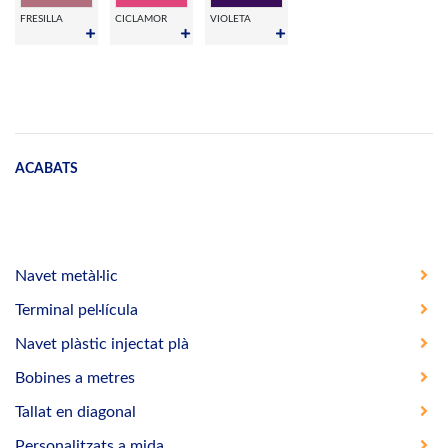
FRESILLA
CICLAMOR
VIOLETA
ACABATS
Navet metàl·lic
Terminal pel·lícula
Navet plàstic injectat plà
Bobines a metres
Tallat en diagonal
Personalitzats a mida