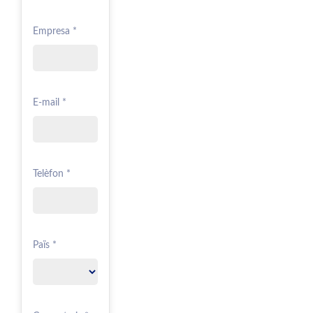
Empresa *
E-mail *
Telèfon *
Païs *