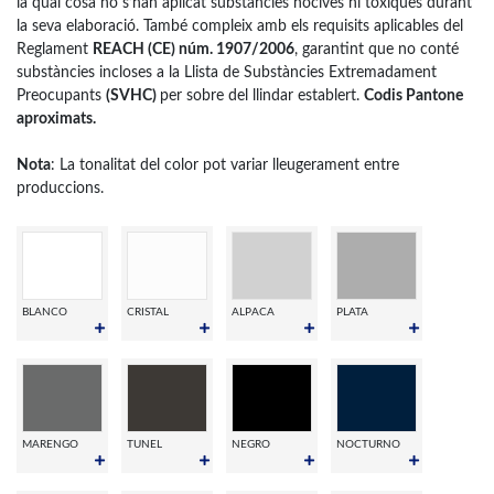
la qual cosa no s’han aplicat substàncies nocives ni tòxiques durant
la seva elaboració. També compleix amb els requisits aplicables del
Reglament
REACH (CE) núm. 1907/2006
, garantint que no conté
substàncies incloses a la Llista de Substàncies Extremadament
Preocupants
(SVHC)
per sobre del llindar establert.
Codis Pantone
aproximats.
Nota
: La tonalitat del color pot variar lleugerament entre
produccions.
BLANCO
CRISTAL
ALPACA
PLATA
MARENGO
TUNEL
NEGRO
NOCTURNO