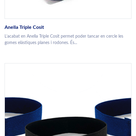
Anella Triple Cosit
L’acabat en Anella Triple Cosit permet poder tancar en cercle les
gomes elàstiques planes i rodones. És...