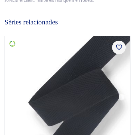
sol·liciti el client. També els fabriquem en rodets.
Sèries relacionades