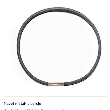
Navet metàl·lic cercle