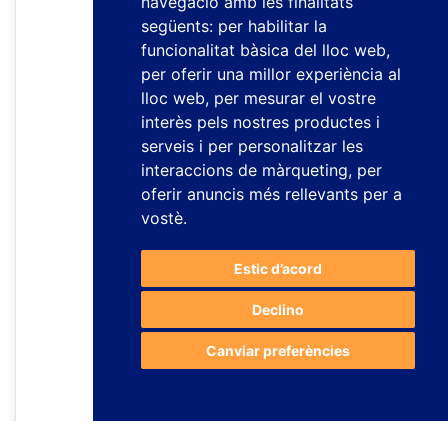
navegació amb les finalitats
següents:
per habilitar la
funcionalitat bàsica del lloc web
,
per oferir una millor experiència al
lloc web
,
per mesurar el vostre
interès pels nostres productes i
serveis i per personalitzar les
interaccions de màrqueting
,
per
oferir anuncis més rellevants per a
vostè
.
Estic d’acord
Declino
Canviar preferències