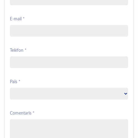
E-mail *
Telèfon *
Païs *
Comentaris *