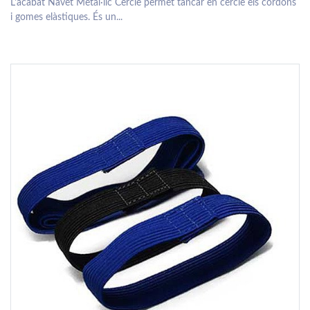
L'acabat Navet Metàl·lic Cercle permet tancar en cercle els cordons
i gomes elàstiques. És un...