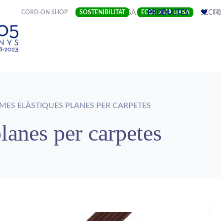
(CURRENT)
CORD-ON SHOP
SOSTENIBILITAT
EMPRESA
ECOLOGIA LIASA
PRODUCTES
SECT
FA
ES ELÀSTIQUES PLANES PER CARPETES
lanes per carpetes