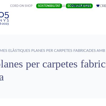
(CURRENT)
CORD-ON SHOP
SOSTENIBILITAT
EMPRESA
ECOLOGIA LIASA
PRODUCTES
SECT
FA
ES ELÀSTIQUES PLANES PER CARPETES FABRICADES AM
lanes per carpetes fabri
a