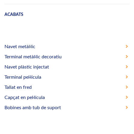
ACABATS
Navet metàl·lic
Terminal metàl·lic decoratiu
Navet plàstic injectat
Terminal pel·lícula
Tallat en fred
Capçat en pel·lícula
Bobines amb tub de suport