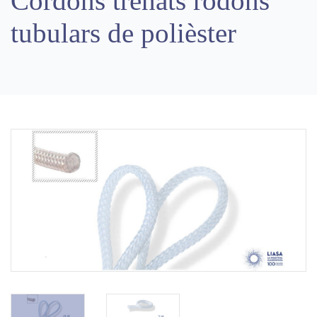
Cordons trenats rodons
tubulars de polièster
Previous
Next