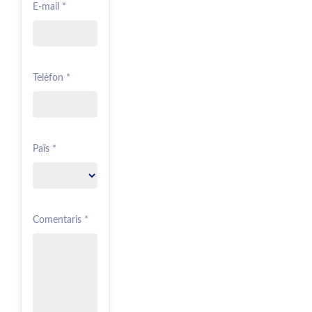
E-mail *
Telèfon *
Païs *
Comentaris *