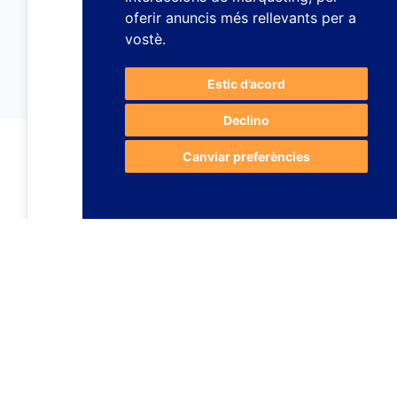
oferir anuncis més rellevants per a
vostè
.
Estic d’acord
Declino
Canviar preferències