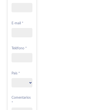
E-mail *
Teléfono *
País *
Comentarios
*