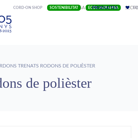
(CURRENT)
CORD-ON SHOP
SOSTENIBILITAT
EMPRESA
ECOLOGIA LIASA
PRODUCTES
SECT
FA
DONS TRENATS RODONS DE POLIÈSTER
ons de polièster