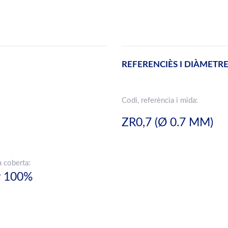
REFERENCIÈS I DIÀMETR
Codi, referència i mida:
ZR0,7 (Ø 0.7 MM)
a coberta:
r 100%