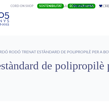
(CURRENT)
CORD-ON SHOP
SOSTENIBILITAT
EMPRESA
ECOLOGIA LIASA
PRODUCTES
SECT
FA
DÓ RODÓ TRENAT ESTÀNDARD DE POLIPROPILÈ PER A BO
stàndard de polipropilè 