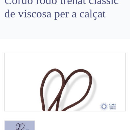
Cordó rodó trenat clàssic
de viscosa per a calçat
Previous
Next