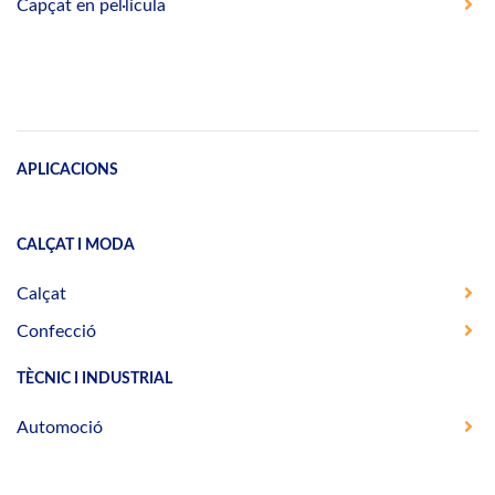
Capçat en pel·lícula
APLICACIONS
CALÇAT I MODA
Calçat
Confecció
TÈCNIC I INDUSTRIAL
Automoció