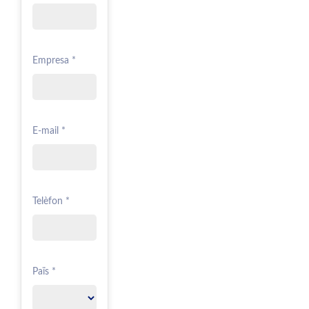
Empresa *
E-mail *
Telèfon *
Païs *