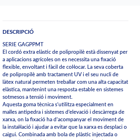
DESCRIPCIÓ
SERIE GAGPPMT
El cordó extra elàstic de polipropilè està dissenyat per
a aplicacions agrícoles on es necessita una fixació
flexible, envoltant i fàcil de col·locar. La seva coberta
de polipropilè amb tractament UV i el seu nucli de
làtex natural permeten treballar com una alta capacitat
elàstica, mantenint una resposta estable en sistemes
sotmesos a tensió i moviment.
Aquesta goma tècnica s’utilitza especialment en
malles antipedra i sistemes d’elevació i descàrrega de
xarxa, on la fixació ha d’acompanyar el moviment de
la instal·lació i ajudar a evitar que la xarxa es desplaci o
caigui. Combinada amb bola de plàstic injectada o