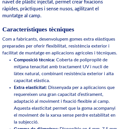
navet de plàstic injectat, permet crear fixacions
ràpides, pràctiques i sense nusos, agilitzant el
muntatge al camp.
Característiques tècniques
Com a fabricants, desenvolupem gomes extra elàstiques
preparades per oferir flexibilitat, resistència exterior i
facilitat de muntatge en aplicacions agrícoles i tècniques.
Composició tècnica:
Coberta de polipropilè de
mitjana tenacitat amb tractament UV i nucli de
làtex natural, combinant resistència exterior i alta
capacitat elàstica.
Extra elasticitat:
Dissenyada per a aplicacions que
requereixen una gran capacitat d’estirament,
adaptació al moviment i fixació flexible al camp.
Aquesta elasticitat permet que la goma acompanyi
el moviment de la xarxa sense perdre estabilitat en
la subjecció.
Gamma de diàmetres:
Disponible en 6 mm, 7,5 mm,