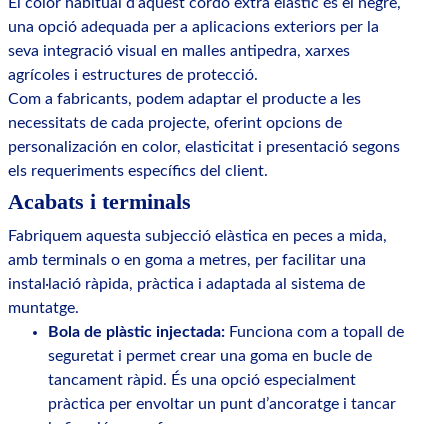
El color habitual d’aquest cordó extra elàstic és el negre,
una opció adequada per a aplicacions exteriors per la
seva integració visual en malles antipedra, xarxes
agrícoles i estructures de protecció.
Com a fabricants, podem adaptar el producte a les
necessitats de cada projecte, oferint opcions de
personalización en color, elasticitat i presentació segons
els requeriments específics del client.
Acabats i terminals
Fabriquem aquesta subjecció elàstica en peces a mida,
amb terminals o en goma a metres, per facilitar una
instal·lació ràpida, pràctica i adaptada al sistema de
muntatge.
Bola de plàstic injectada:
Funciona com a topall de
seguretat i permet crear una goma en bucle de
tancament ràpid. És una opció especialment
pràctica per envoltar un punt d’ancoratge i tancar
la fixació sense fer nusos.