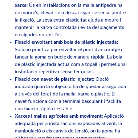
xarxa:
Ús en instal·lacions on la malla antipedra ha
de moure’s, elevar-se o descarregar-se sense perdre
la fixació. La seva extra elasticitat ajuda a moure i
mantenir la xarxa controlada i evita desplaçaments
o caigudes durant l’ús.
Fixació envoltant amb bola de plàstic injectada:
Solució pràctica per envoltar el punt d’ancoratge i
tancar la goma en bucle de manera ràpida. La bola
de plàstic injectada actua com a topall i permet una
instal·lació repetitiva sense fer nusos.
Fixació con navet de plàstic injectat:
Opció
indicada quan la subjecció ha de quedar assegurada
a través del forat de la malla, xarxa o plàstic. El
navet funciona com a terminal basculant i facilita
una fixació ràpida i estable.
Xarxes i malles agrícoles amb moviment:
Aplicació
adequada per a instal·lacions exposades al vent, la
manipulació o els canvis de tensió, on la goma ha