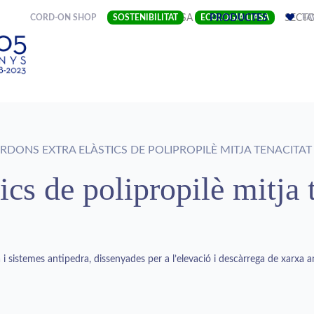
(CURRENT)
CORD-ON SHOP
SOSTENIBILITAT
EMPRESA
ECOLOGIA LIASA
PRODUCTES
SECT
FA
DONS EXTRA ELÀSTICS DE POLIPROPILÈ MITJA TENACITAT
ics de polipropilè mitja 
 i sistemes antipedra, dissenyades per a l’elevació i descàrrega de xarxa 