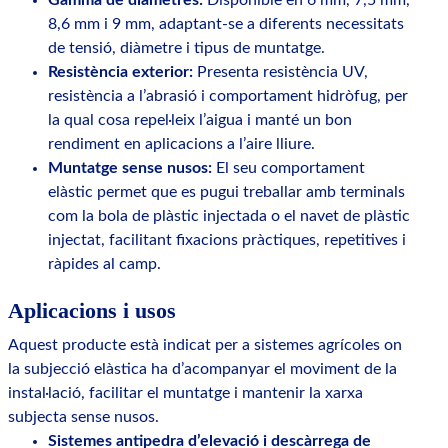
8,6 mm i 9 mm, adaptant-se a diferents necessitats
de tensió, diàmetre i tipus de muntatge.
Resistència exterior:
Presenta resistència UV,
resistència a l’abrasió i comportament hidròfug, per
la qual cosa repel·leix l’aigua i manté un bon
rendiment en aplicacions a l’aire lliure.
Muntatge sense nusos:
El seu comportament
elàstic permet que es pugui treballar amb terminals
com la bola de plàstic injectada o el navet de plàstic
injectat, facilitant fixacions pràctiques, repetitives i
ràpides al camp.
Aplicacions i usos
Aquest producte està indicat per a sistemes agrícoles on
la subjecció elàstica ha d’acompanyar el moviment de la
instal·lació, facilitar el muntatge i mantenir la xarxa
subjecta sense nusos.
Sistemes antipedra d’elevació i descàrrega de