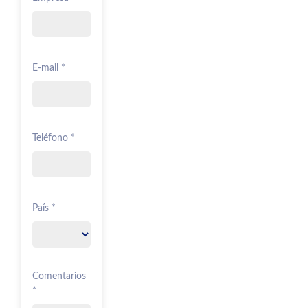
E-mail *
Teléfono *
País *
Comentarios
*