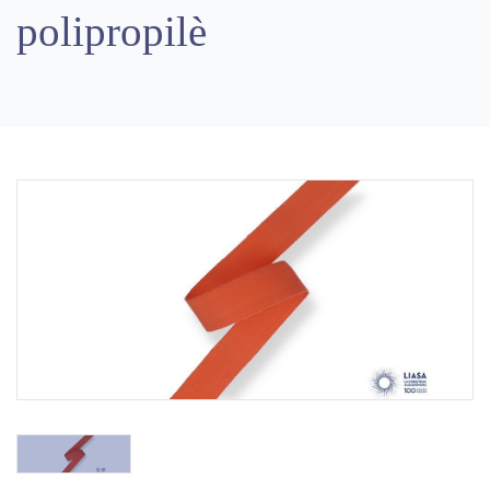
polipropilè
Previous
Next