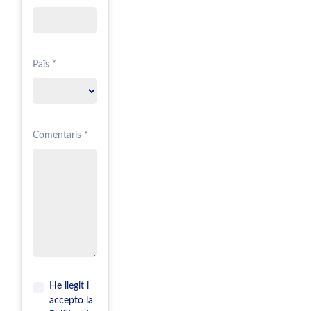
Païs *
Comentaris *
He llegit i
accepto la