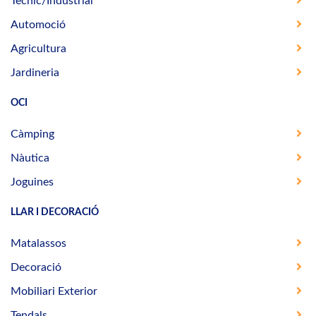
Tècnic/Industrial
Automoció
Agricultura
Jardineria
OCI
Càmping
Nàutica
Joguines
LLAR I DECORACIÓ
Matalassos
Decoració
Mobiliari Exterior
Tendals