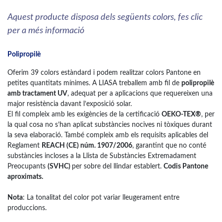
Aquest producte disposa dels següents colors, fes clic
per a més informació
Polipropilè
Oferim 39 colors estàndard i podem realitzar colors Pantone en
petites quantitats mínimes. A LIASA treballem amb fil de
polipropilè
amb tractament UV
, adequat per a aplicacions que requereixen una
major resistència davant l’exposició solar.
El fil compleix amb les exigències de la certificació
OEKO-TEX®
, per
la qual cosa no s’han aplicat substàncies nocives ni tòxiques durant
la seva elaboració. També compleix amb els requisits aplicables del
Reglament
REACH (CE) núm. 1907/2006
, garantint que no conté
substàncies incloses a la Llista de Substàncies Extremadament
Preocupants
(SVHC)
per sobre del llindar establert.
Codis Pantone
aproximats.
Nota
: La tonalitat del color pot variar lleugerament entre
produccions.