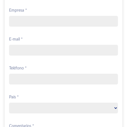
Empresa *
E-mail *
Teléfono *
País *
Comentarios *