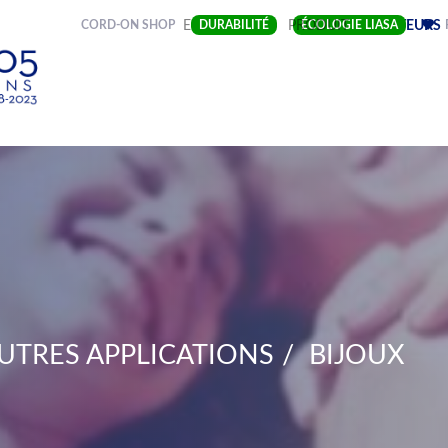
(CURRENT)
CORD-ON SHOP
ENTREPRISE
DURABILITÉ
PRODUIT
ÉCOLOGIE LIASA
SECTEURS
UTRES APPLICATIONS
BIJOUX