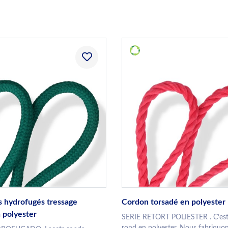
s hydrofugés tressage
Cordon torsadé en polyester
n polyester
SERIE RETORT POLIESTER . C’est
rond en polyester. Nous fabriquon