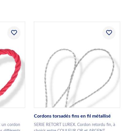
Cordons torsadés fins en fil métallisé
 un cordon
SERIE RETORT LUREX. Cordon retordu fin, à
s différents
choisir entre COULEUR OR et ARGENT.