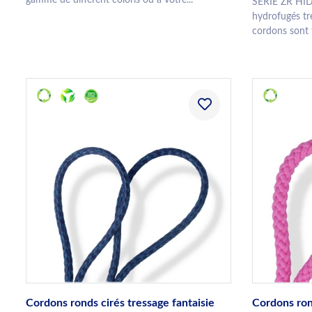
SERIE ZR HI
hydrofugés tr
cordons sont 
Cordons ronds cirés tressage fantaisie
Cordons ron