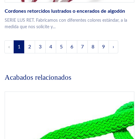
Cordones retorcidos lustrados o encerados de algodón
SERIE LUS RET. Fabricamos con diferentes colores estándar, a la
medida que nos solicite y...
‹
1
2
3
4
5
6
7
8
9
›
Acabados relacionados