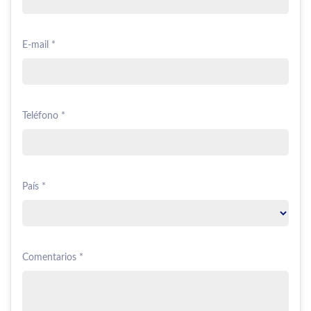
E-mail *
Teléfono *
País *
Comentarios *