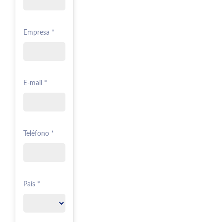
Empresa *
E-mail *
Teléfono *
País *