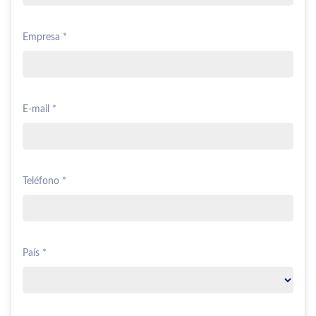
Empresa *
E-mail *
Teléfono *
País *