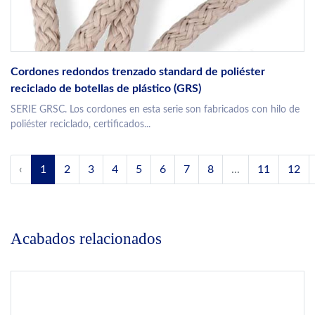
Cordones redondos trenzado standard de poliéster
reciclado de botellas de plástico (GRS)
SERIE GRSC. Los cordones en esta serie son fabricados con hilo de
poliéster reciclado, certificados...
‹
1
2
3
4
5
6
7
8
...
11
12
Acabados relacionados