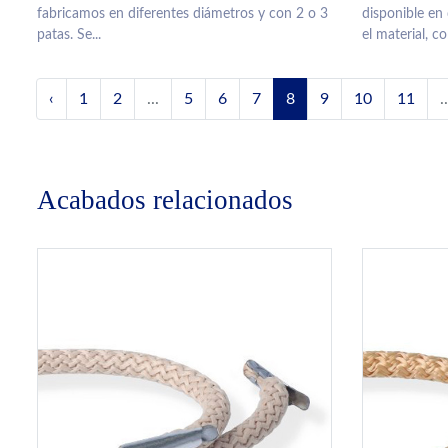
fabricamos en diferentes diámetros y con 2 o 3
disponible en 
patas. Se...
el material, co
‹
1
2
...
5
6
7
8
9
10
11
..
Acabados relacionados