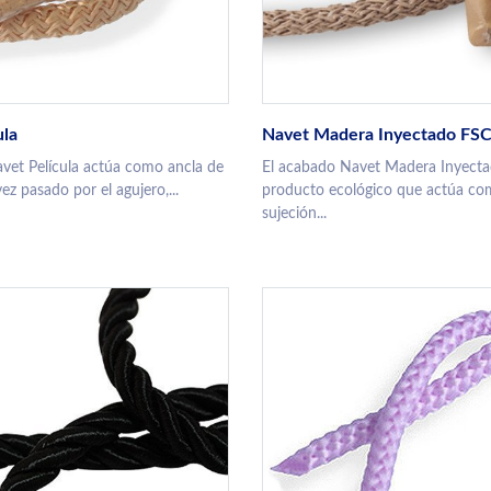
ula
Navet Madera Inyectado FS
vet Película actúa como ancla de
El acabado Navet Madera Inyecta
ez pasado por el agujero,...
producto ecológico que actúa co
sujeción...