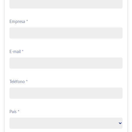
Empresa *
E-mail *
Teléfono *
País *