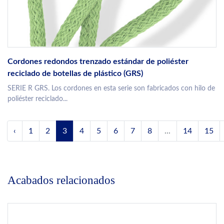
Cordones redondos trenzado estándar de poliéster
reciclado de botellas de plástico (GRS)
SERIE R GRS. Los cordones en esta serie son fabricados con hilo de
poliéster reciclado...
‹
1
2
3
4
5
6
7
8
...
14
15
Acabados relacionados