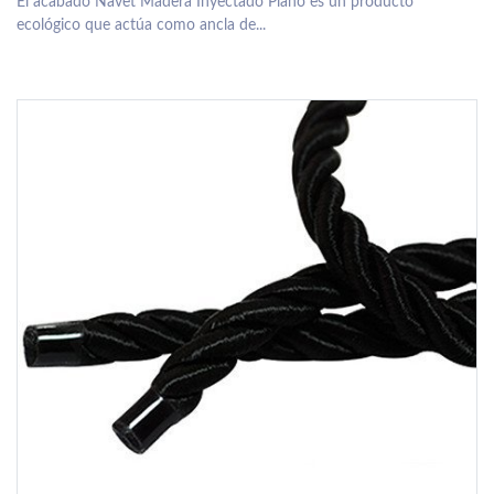
El acabado Navet Madera Inyectado Plano es un producto
ecológico que actúa como ancla de...