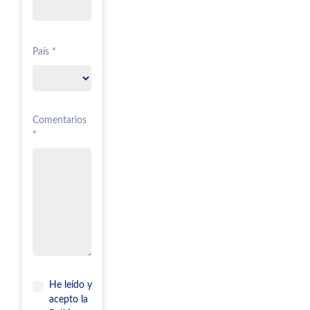
País *
Comentarios
*
He leído y
acepto la